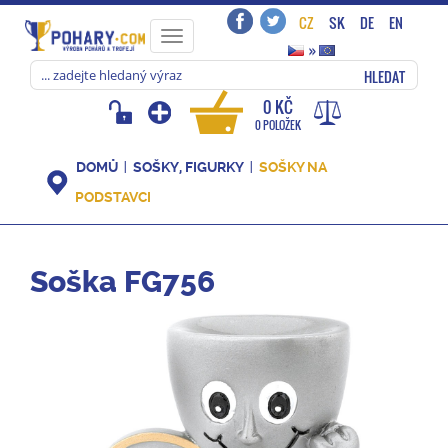
CZ
SK
DE
EN
Toggle
»
navigation
HLEDAT
0 KČ
0 POLOŽEK
DOMŮ
SOŠKY, FIGURKY
SOŠKY NA
PODSTAVCI
Soška FG756