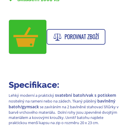
POROVNAT ZBOŽÍ
Specifikace:
svatební batoh/vak s potiskem
Lehký moderní a praktický
bavlněný
nositelný na rameni nebo na zádech. Tkaný plátěný
batoh/gymsack
se zavíráním na 2 bavlněné stahovací šňůrky v
barvě vrchového materiálu. Dolní rohy jsou zpevněné dvojitým
materiálem a kovovými kroužky. Uvnitř batohu najdete
praktickou menší kapsu na zip o rozměru 20 x 23 cm.