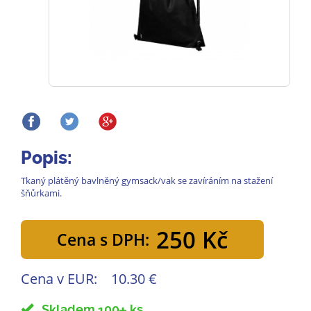
Popis:
Tkaný plátěný bavlněný gymsack/vak se zavíráním na stažení
šňůrkami.
250 Kč
Cena s DPH:
Cena v EUR:
10.30 €
Skladem 100
ks