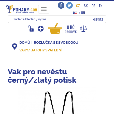
CZ
SK
DE
EN
Toggle
»
navigation
HLEDAT
0 KČ
0 POLOŽEK
DOMŮ
ROZLUČKA SE SVOBODOU
VAKY/BATOHY SVATEBNÍ
Vak pro nevěstu
černý/zlatý potisk