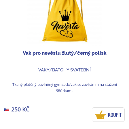
Vak pro nevěstu žlutý/černý potisk
VAKY/BATOHY SVATEBNÍ
Tkaný plátěný bavlněný gymsack/vak se zavíráním na stažení
šňůrkami.
250 KČ
KOUPIT