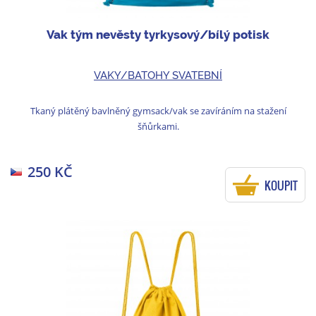
Vak tým nevěsty tyrkysový/bílý potisk
VAKY/BATOHY SVATEBNÍ
Tkaný plátěný bavlněný gymsack/vak se zavíráním na stažení
šňůrkami.
250 KČ
KOUPIT