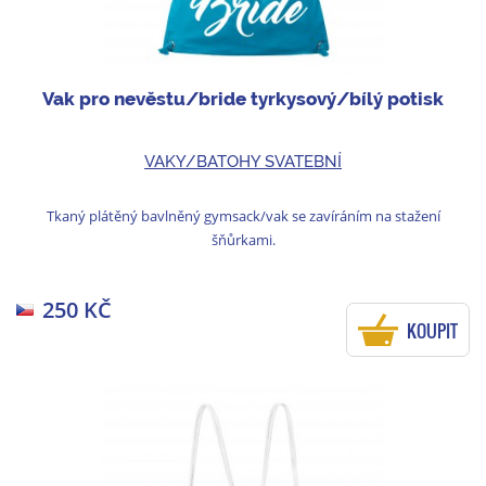
Vak pro nevěstu/bride tyrkysový/bílý potisk
VAKY/BATOHY SVATEBNÍ
Tkaný plátěný bavlněný gymsack/vak se zavíráním na stažení
šňůrkami.
250 KČ
KOUPIT