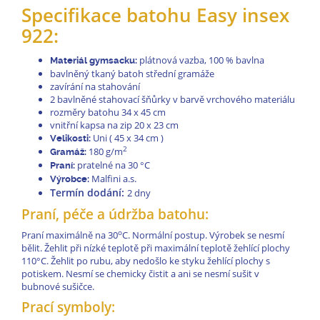
Specifikace batohu Easy insex
922
:
plátnová vazba, 100 % bavlna
Materiál gymsacku:
bavlněný tkaný batoh střední gramáže
zavírání na stahování
2 bavlněné stahovací šňůrky v barvě vrchového materiálu
rozměry batohu 34 x 45 cm
vnitřní kapsa na zip 20 x 23 cm
Uni ( 45 x 34 cm )
Velikosti:
2
180 g/m
Gramáž:
pratelné na 30 °C
Praní:
Malfini a.s.
Výrobce:
Termín dodání:
2 dny
Praní, péče a údržba batohu:
o
Praní maximálně na 30
C. Normální postup. Výrobek se nesmí
bělit. Žehlit při nízké teplotě při maximální teplotě žehlící plochy
110°C. Žehlit po rubu, aby nedošlo ke styku žehlící plochy s
potiskem. Nesmí se chemicky čistit a ani se nesmí sušit v
bubnové sušičce.
Prací symboly: