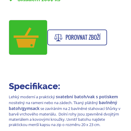
POROVNAT ZBOŽÍ
Specifikace:
svatební batoh/vak s potiskem
Lehký moderní a praktický
bavlněný
nositelný na rameni nebo na zádech. Tkaný plátěný
batoh/gymsack
se zavíráním na 2 bavlněné stahovací šňůrky v
barvě vrchového materiálu. Dolní rohy jsou zpevněné dvojitým
materiálem a kovovými kroužky. Uvnitř batohu najdete
praktickou menší kapsu na zip o rozměru 20 x 23 cm.