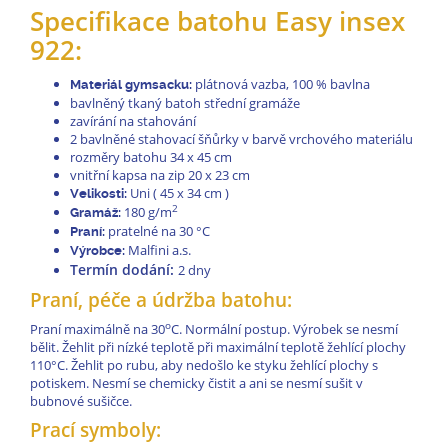
Specifikace batohu Easy insex
922
:
plátnová vazba, 100 % bavlna
Materiál gymsacku:
bavlněný tkaný batoh střední gramáže
zavírání na stahování
2 bavlněné stahovací šňůrky v barvě vrchového materiálu
rozměry batohu 34 x 45 cm
vnitřní kapsa na zip 20 x 23 cm
Uni ( 45 x 34 cm )
Velikosti:
2
180 g/m
Gramáž:
pratelné na 30 °C
Praní:
Malfini a.s.
Výrobce:
Termín dodání:
2 dny
Praní, péče a údržba batohu:
o
Praní maximálně na 30
C. Normální postup. Výrobek se nesmí
bělit. Žehlit při nízké teplotě při maximální teplotě žehlící plochy
110°C. Žehlit po rubu, aby nedošlo ke styku žehlící plochy s
potiskem. Nesmí se chemicky čistit a ani se nesmí sušit v
bubnové sušičce.
Prací symboly: