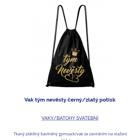
Vak tým nevěsty černý/zlatý potisk
VAKY/BATOHY SVATEBNÍ
Tkaný plátěný bavlněný gymsack/vak se zavíráním na stažení