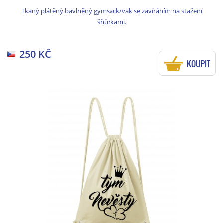
Tkaný plátěný bavlněný gymsack/vak se zavíráním na stažení
šňůrkami.
250 KČ
KOUPIT