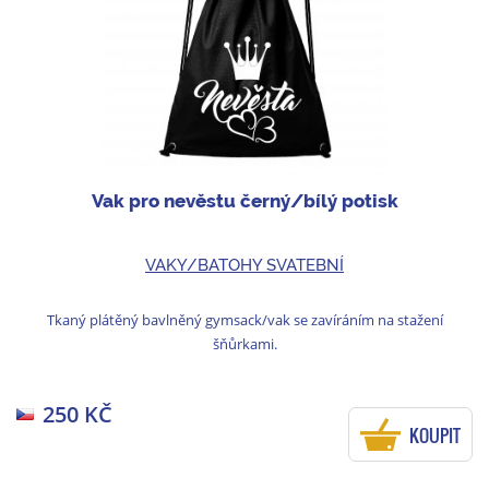
Vak pro nevěstu černý/bílý potisk
VAKY/BATOHY SVATEBNÍ
Tkaný plátěný bavlněný gymsack/vak se zavíráním na stažení
šňůrkami.
250 KČ
KOUPIT