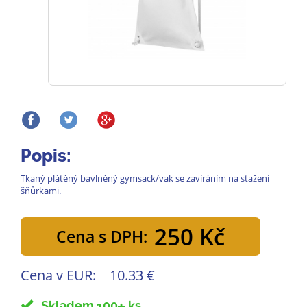
Popis:
Tkaný plátěný bavlněný gymsack/vak se zavíráním na stažení
šňůrkami.
250 Kč
Cena s DPH:
Cena v EUR:
10.33 €
Skladem 100
ks