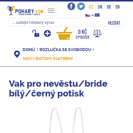
CZ
SK
DE
EN
Toggle
»
navigation
HLEDAT
0 KČ
0 POLOŽEK
DOMŮ
ROZLUČKA SE SVOBODOU
VAKY/BATOHY SVATEBNÍ
Vak pro nevěstu/bride
bílý/černý potisk