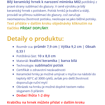
Bílý keramický hrnek k narození miminka M02
potištěný z
pravé strany sublimací do glazury. V ceně výrobku je bílý
keramický hrnek s potiskem. Potisk hrnků je kvalitní a stálý,
provádí se přímou sublimací do glazury, což zaručuje
neomezenou životnost potisku, neoloupe se jako běžné potisky.
Text přidáte v dalším kroku objednávky kliknutím na
tlačítko
PŘIDAT DOPLŇKY
.
Detaily o produktu:
průměr 7,9 cm | Výška 9,2 cm | Obsah
Rozměr cca
:
0,33 l
10 x 8,0 cm
Potištěná část
:
kvalitní keramika | barva bílá
Materiál
:
sublimační potisk
Technologie
:
Certifikát o zdravotní nezávadnosti
Keramické hrnky je možné umývat v myčce na nádobí do
teploty 60°C až 3000 cyklů, avšak pro delší životnost
doporučuje ruční mytí
Obrázek na hrnku je možné doplnit textem nebo
sloganem či přáním
Dodací lhůta 1-2 dny
Krabičku na hrnek
můžete přidat v dalším kroku