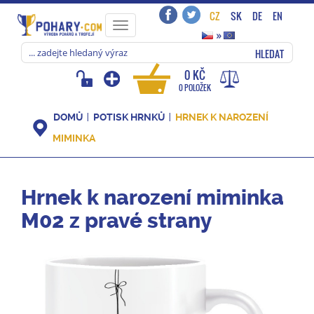
CZ
SK
DE
EN
Toggle
»
navigation
HLEDAT
0 KČ
0 POLOŽEK
DOMŮ
POTISK HRNKŮ
HRNEK K NAROZENÍ
MIMINKA
Hrnek k narození miminka
M02 z pravé strany