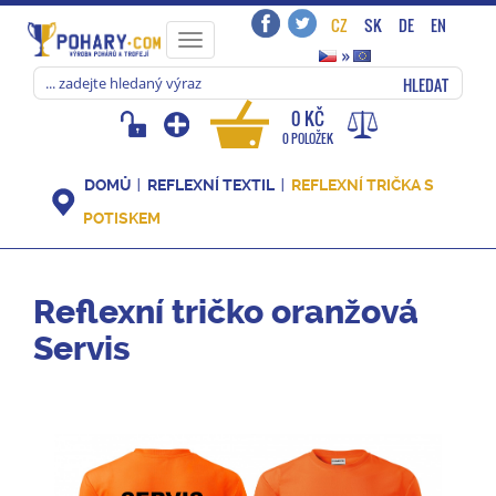
CZ
SK
DE
EN
Toggle
»
navigation
HLEDAT
0 KČ
0 POLOŽEK
DOMŮ
REFLEXNÍ TEXTIL
REFLEXNÍ TRIČKA S
POTISKEM
Reflexní tričko oranžová
Servis