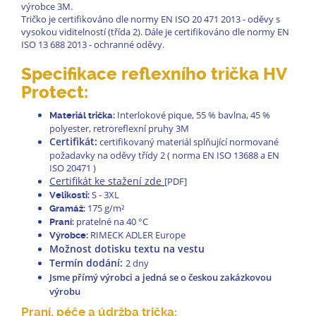
výrobce 3M.
Tričko je certifikováno dle normy EN ISO 20 471 2013 - oděvy s
vysokou viditelností (třída 2). Dále je certifikováno dle normy EN
ISO 13 688 2013 - ochranné oděvy.
Specifikace reflexního trička HV
Protect:
Interlokové pique, 55 % bavlna, 45 %
Materiál trička:
polyester, retroreflexní pruhy 3M
Certifikát:
certifikovaný materiál splňující normované
požadavky na oděvy třídy 2 ( norma EN ISO 13688 a EN
ISO 20471 )
Certifikát ke stažení zde
[PDF]
S - 3XL
Velikosti:
175 g/m²
Gramáž:
pratelné na 40 °C
Praní:
RIMECK ADLER Europe
Výrobce:
Možnost dotisku textu na vestu
Termín dodání:
2 dny
Jsme přímý výrobci a jedná se o českou zakázkovou
výrobu
Praní, péče a údržba trička: