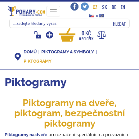
CZ
SK
DE
EN
Toggle
»
navigation
HLEDAT
0 KČ
0 POLOŽEK
DOMŮ
PIKTOGRAMY A SYMBOLY
PIKTOGRAMY
Piktogramy
Piktogramy na dveře,
piktogram, bezpečnostní
piktogramy
pro označení speciálních a provozních
Piktogramy na dveře