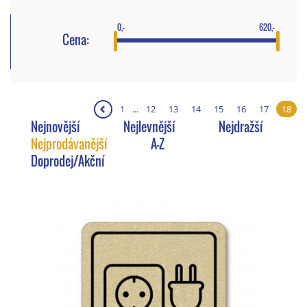
0,-
620,-
Cena:
❮
1
...
12
13
14
15
16
17
18
Nejnovější
Nejlevnější
Nejdražší
Nejprodávanější
A-Z
Doprodej/Akční