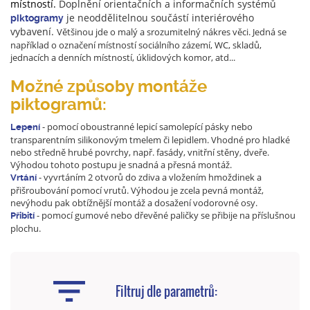
místností.
Doplnění orientačních a informačních systémů
je neoddělitelnou součástí interiérového
piktogramy
vybavení.
Většinou jde o malý a srozumitelný nákres věci. Jedná se
například o označení místností sociálního zázemí, WC, skladů,
jednacích a denních místností, úklidových komor, atd...
Možné způsoby montáže
piktogramů:
- pomocí oboustranné lepicí samolepící pásky nebo
Lepení
transparentním silikonovým tmelem či lepidlem. Vhodné pro hladké
nebo středně hrubé povrchy, např. fasády, vnitřní stěny, dveře.
Výhodou tohoto postupu je snadná a přesná montáž.
- vyvrtáním 2 otvorů do zdiva a vložením hmoždinek a
Vrtání
přišroubování pomocí vrutů. Výhodou je zcela pevná montáž,
nevýhodu pak obtížnější montáž a dosažení vodorovné osy.
- pomocí gumové nebo dřevěné paličky se přibije na příslušnou
Přibití
plochu.
Filtruj dle parametrů: