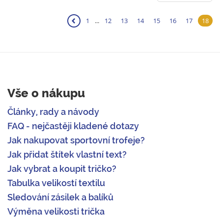
❮
1
...
12
13
14
15
16
17
18
Vše o nákupu
Články, rady a návody
FAQ - nejčastěji kladené dotazy
Jak nakupovat sportovní trofeje?
Jak přidat štítek vlastní text?
Jak vybrat a koupit tričko?
Tabulka velikostí textilu
Sledování zásilek a balíků
Výměna velikosti trička